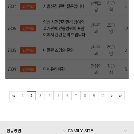
선택없
김○
7307
자율신경 관련 질문입니다.
1
답변완료
음
혁
임신 사전건강관리 참여의
산부인
조○
7306
료기관에 안동병원이 포함
12
답변완료
과
영
이여서 관련 문의 드립니다
산부인
정○
7305
나팔관 조영술 문의
2
답변완료
과
인
정형외
김○
7304
미세유리파편
5
답변완료
과
지
1
2
3
4
5
6
7
8
9
10
안동병원
FAMILY SITE