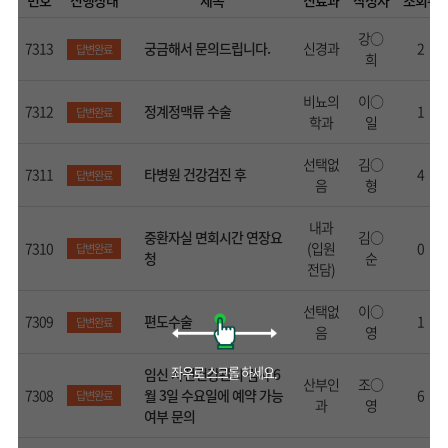
번호
진행상태
제목
진료과
작성자
조회수
강○
7313
궁금해서 문의드립니다.
신경과
2
답변완료
희
비뇨의
이○
7312
정계정맥류 수술
1
답변완료
학과
일
선택없
김○
7311
타병원 건강검진 후
4
답변완료
음
형
내과
중환자실 면회시간 연장요
김○
7310
(입원
0
답변완료
청
순
전담)
선택없
이○
7309
편도수술
1
답변완료
음
영
임신 사전건강관리 검사 6
산부인
조○
7308
월 3일 수요일에 예약 가능
6
답변완료
과
영
여부 문의