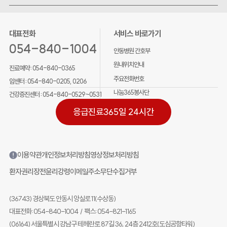
대표전화
서비스 바로가기
054-840-1004
안동병원 간호부
원내위치안내
진료예약 :
054-840-0365
주요전화번호
암센터 :
054-840-0205, 0206
나눔365봉사단
건강증진센터 :
054-840-0529~0531
응급진료
365일 24시간
이용약관
개인정보처리방침
영상정보처리방침
환자권리장전
윤리강령
이메일주소무단수집거부
(36743) 경상북도 안동시 앙실로 11(수상동)
대표전화: 054-840-1004
/
팩스: 054-821-1165
(06164) 서울특별시 강남구 테헤란로 87길 36, 24층 2412호(도심공항타워)