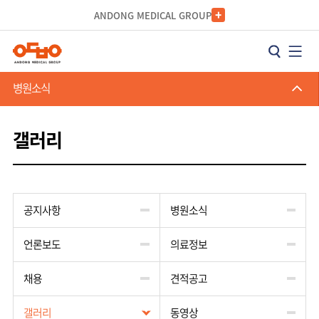
카피라이트로 가기
본문으로 가기
주메뉴로 가기
ANDONG MEDICAL GROUP
병원소식
갤러리
공지사항
병원소식
언론보도
의료정보
채용
견적공고
갤러리
동영상