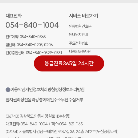
대표전화
서비스 바로가기
054-840-1004
안동병원 간호부
원내위치안내
진료예약 :
054-840-0365
주요전화번호
암센터 :
054-840-0205, 0206
나눔365봉사단
건강증진센터 :
054-840-0529~0531
응급진료
365일 24시간
이용약관
개인정보처리방침
영상정보처리방침
환자권리장전
윤리강령
이메일주소무단수집거부
(36743) 경상북도 안동시 앙실로 11(수상동)
대표전화: 054-840-1004
/
팩스: 054-821-1165
(06164) 서울특별시 강남구 테헤란로 87길 36, 24층 2412호(도심공항타워)