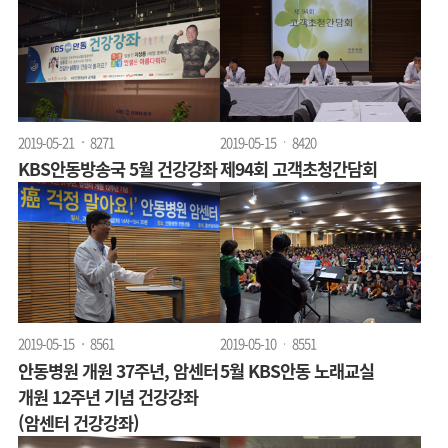
2019-05-21
8271
2019-05-15
8420
KBS안동방송국 5월 건강강좌
제94회 고객초청간담회
2019-05-15
8561
2019-05-10
8551
안동병원 개원 37주년, 암센터
5월 KBS안동 노래교실
개원 12주년 기념 건강강좌
(암센터 건강강좌)