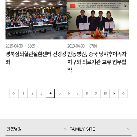
2019-04-30
8869
2019-04-30
8784
경북심뇌혈관질환센터 건강강
안동병원, 중국 닝샤후이족자
좌
치구와 의료기관 교류 업무협
약
1
2
3
4
5
6
7
8
9
10
안동병원
FAMILY SITE