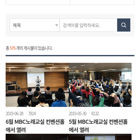
총
575
개의 게시물이 있습니다.
2019-06-28
7814
2019-05-30
8132
6월 MBC노래교실 컨벤션홀
5월 MBC노래교실 컨벤션홀
에서 열려
에서 열려