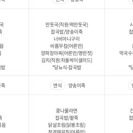
국
만둣국(직원:떡만둣국)
죽
잡곡밥/양송이죽
잡
너비아니구이
음
비름무침(어른만)
침
양파장아찌(어른만/명란젓)
막국수
김치(직원:차돌박이샐러드)
곡밥
*당뇨식-잡곡밥
*
죽
연식
양송이죽
콩나물라면
죽
잡곡밥/팥죽
잡
볶음
닭살조림(닭봉조림)
청경채무침(어른만)