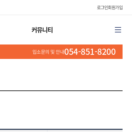
로그인
회원가입
커뮤니티
054-851-8200
입소문의 및 안내
공지사항
프로그램 일정표
식단표
포토갤러리
문의게시판
봉사활동 신청