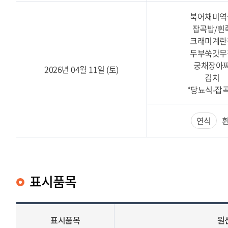
북어채미역
잡곡밥/흰
크래미계란
두부쑥갓무
궁채장아
2026년 04월 11일 (토)
김치
*당뇨식-잡
연식
흰
표시품목
표시품목
원