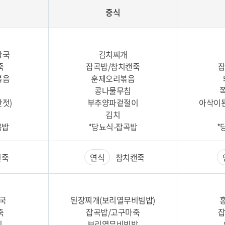
중식
탕국
김치찌개
죽
잡곡밥/참치캔죽
잡
볶음
훈제오리볶음
콩나물무침
젓)
부추양파겉절이
아삭이
김치
곡밥
*당뇨식-잡곡밥
*
죽
연식
참치캔죽
국
된장찌개(보리열무비빔밥)
죽
잡곡밥/고구마죽
잡
이
보리열무비빔밥