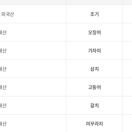
, 외국산
조기
내산
오징어
내산
가자미
내산
삼치
내산
고등어
내산
갈치
내산
미꾸라지