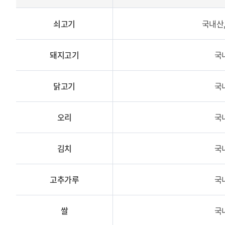
쇠고기
국내산
돼지고기
국
닭고기
국
오리
국
김치
국
고추가루
국
쌀
국