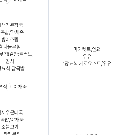
시래기된장국
곡밥/야채죽
방어조림
참나물무침
마가렛트,엔요
무침(갈찬:샐러드)
우유
김치
*당뇨식-제로요거트/우유
당뇨식-잡곡밥
연식
야채죽
건새우근대국
곡밥/야채죽
소불고기
느타리무침