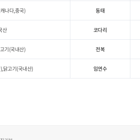
,캐나다,중국)
동태
국산
코다리
닭고기(국내산)
전복
),닭고기(국내산)
임연수