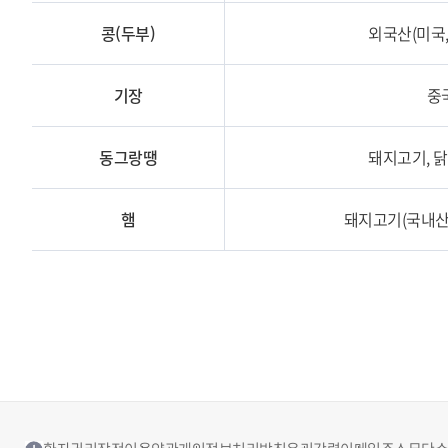
콩(두부)
외국산(미국
기장
중
동그랑땡
돼지고기, 
햄
돼지고기(국내산