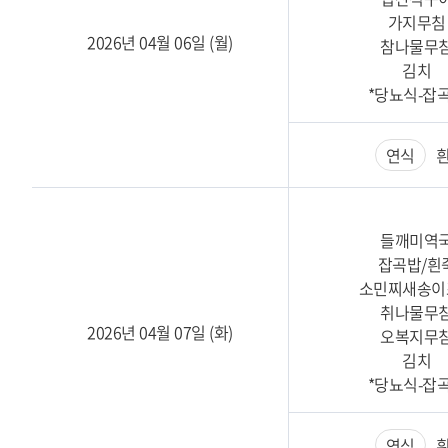
가지무침
2026년 04월 06일 (월)
참나물무
김치
*당뇨식-잡
연식
흰
들깨미역
잡곡밥/흰
소민찌새송이
취나물무
2026년 04월 07일 (화)
오복지무
김치
*당뇨식-잡
연식
흰