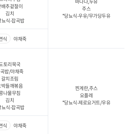
바나나,두유
단배추겉절이
주스
김치
*당뇨식-우유/무가당두유
당뇨식-잡곡밥
연식
야채죽
도토리묵국
곡밥/야채죽
갈치조림
호박들깨볶음
찐계란,주스
콩나물무침
요플레
김치
*당뇨식-제로요거트/우유
당뇨식-잡곡밥
연식
야채죽