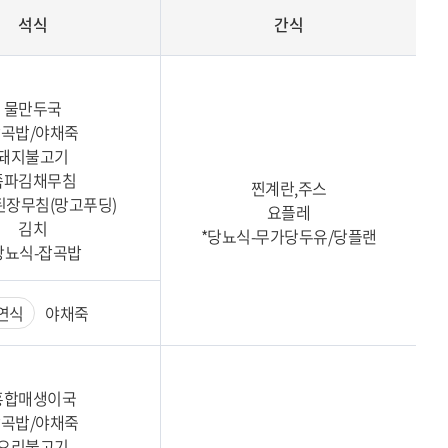
석식
간식
물만두국
곡밥/야채죽
돼지불고기
쪽파김채무침
찐계란,주스
된장무침(망고푸딩)
요플레
김치
*당뇨식-무가당두유/당플랜
당뇨식-잡곡밥
연식
야채죽
홍합매생이국
곡밥/야채죽
오리불고기