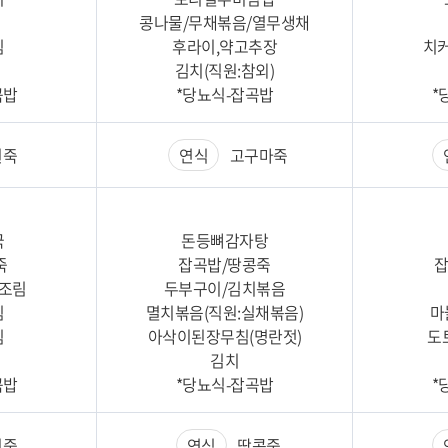
콩나물/무채볶음/열무생채
침
후라이,약고추장
치
김치(직원:참외)
곡밥
*당뇨식-잡곡밥
*
죽
연식
고구마죽
국
돈등뼈감자탕
죽
잡곡밥/땅콩죽
잡
조림
두부구이/김치볶음
침
멸치볶음(직원:실채볶음)
마
침
아삭이된장무침(명란젓)
도
김치
곡밥
*당뇨식-잡곡밥
*
죽
연식
땅콩죽