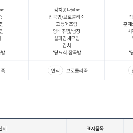
국
김치콩나물국
죽
잡곡밥/브로콜리죽
잡
찜
고등어조림
훈제
침
양배추찜/쌈장
시
찌
실파김채무침
김치
곡밥
*당뇨식-잡곡밥
*
죽
연식
브로콜리죽
산지
표시품목