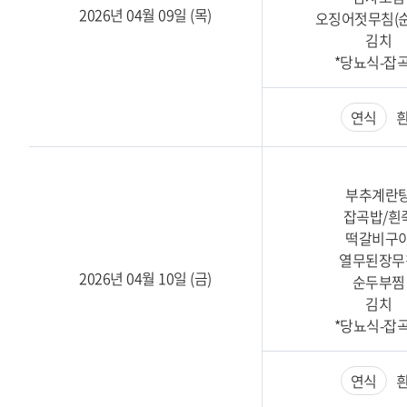
2026년 04월 09일 (목)
오징어젓무침(
김치
*당뇨식-잡
연식
흰
부추계란
잡곡밥/흰
떡갈비구
열무된장무
2026년 04월 10일 (금)
순두부찜
김치
*당뇨식-잡
연식
흰