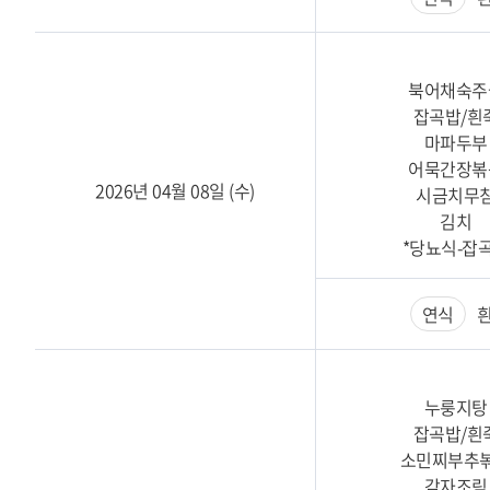
북어채숙주
잡곡밥/흰
마파두부
어묵간장볶
2026년 04월 08일 (수)
시금치무
김치
*당뇨식-잡
연식
흰
누룽지탕
잡곡밥/흰
소민찌부추
감자조림