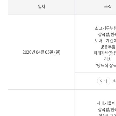
일자
조식
소고기두부
잡곡밥/흰
토마토계란
방풍무침
2026년 04월 05일 (일)
파래자반(명란
김치
*당뇨식-잡
연식
흰
시래기들깨
잡곡밥/흰
섭산적구