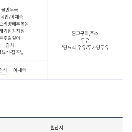
물만두국
곡밥/야채죽
오리양배추볶음
래기된장지짐
찐고구마,주스
부추겉절이
두유
김치
*당뇨식-우유/무가당두유
당뇨식-잡곡밥
연식
야채죽
원산지