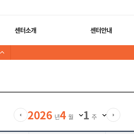
카피라이트로 가기
본문으로 가기
주메뉴로 가기
센터소개
센터안내
센터소개
이용안내
조직도
서비스안내
시설안내
오시는길
2026
4
1
년
월
주