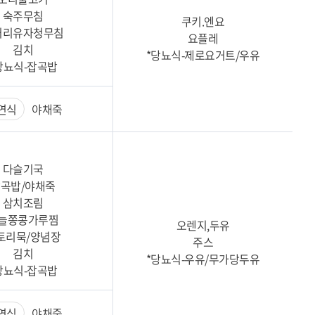
숙주무침
쿠키.엔요
커리유자청무침
요플레
김치
*당뇨식-제로요거트/우유
당뇨식-잡곡밥
연식
야채죽
다슬기국
곡밥/야채죽
삼치조림
늘쫑콩가루찜
오렌지,두유
토리묵/양념장
주스
김치
*당뇨식-우유/무가당두유
당뇨식-잡곡밥
연식
야채죽