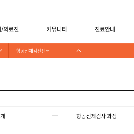
카피라이트로 가기
본문으로 가기
주메뉴로 가기
/의료진
커뮤니티
진료안내
항공신체검진센터
소개
항공신체검사 과정