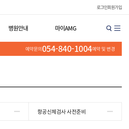
로그인
회원가입
병원안내
마이AMG
054-840-1004
예약문의
예약 및 변경
항공신체검사 사전준비