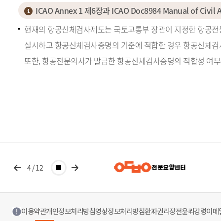
ICAO Annex 1 제6장과 ICAO Doc8984 Manual of Civ
현재의 항공신체검사제도는 국토교통부 장관이 지정한 항공전문
실시하고 항공신체검사증명의 기준에 적합한 경우 항공신체검
또한, 항공전문의사가 발급한 항공신체검사증명의 적합성 여부
4
/
12
용상안동병원
전문요양센터
이용약관
개인정보처리방침
영상정보처리방침
환자권리장전
윤리강령
이메