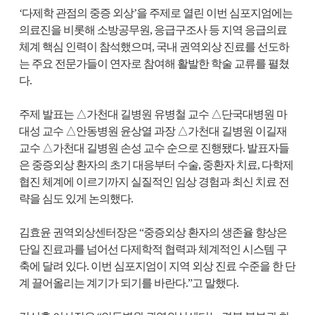
‘다제학 관점의 중증 외상’을 주제로 열린 이번 심포지엄에는
의료진을 비롯해 소방공무원, 응급구조사 등 지역 응급의료
체계 핵심 인력이 참석했으며, 국내 권역외상 진료를 선도하
는 주요 전문가들이 연자로 참여해 활발한 학술 교류를 펼쳤
다.
주제 발표는 △가천대 길병원 유병철 교수 △단국대병원 마
대성 교수 △안동병원 윤상열 과장 △가천대 길병원 이길재
교수 △가천대 길병원 손성 교수 순으로 진행됐다. 발표자들
은 중증외상 환자의 초기 대응부터 수술, 중환자 치료, 다학제
협진 체계에 이르기까지 실질적인 임상 경험과 최신 치료 전
략을 심도 있게 논의했다.
김효윤 권역외상센터장은 “중증외상 환자의 생존율 향상은
단일 진료과를 넘어선 다제학적 협력과 체계적인 시스템 구
축에 달려 있다. 이번 심포지엄이 지역 외상 진료 수준을 한 단
계 끌어올리는 계기가 되기를 바란다.”고 말했다.