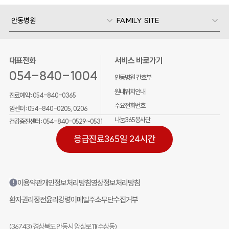
안동병원
FAMILY SITE
대표전화
서비스 바로가기
054-840-1004
안동병원 간호부
원내위치안내
진료예약 :
054-840-0365
주요전화번호
암센터 :
054-840-0205, 0206
나눔365봉사단
건강증진센터 :
054-840-0529~0531
응급진료
365일 24시간
이용약관
개인정보처리방침
영상정보처리방침
환자권리장전
윤리강령
이메일주소무단수집거부
(36743) 경상북도 안동시 앙실로 11(수상동)