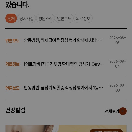
있습니다.
전체
공지사항
병원소식
언론보도
의료정보
2026-08-
안동병원, 약제급여 적정성 평가 항생제 처방 ‘1등
언론보도
05
급’ 받아
2026-08-
[의료장비] 자궁경부암 확대 촬영 검사기 'Cervir
의료정보
04
ay AI'
2026-08-
안동병원, 급성기 뇌졸중 적정성 평가에서 1등급
언론보도
03
획득
건강칼럼
전체보기