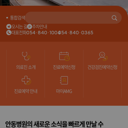
통합검색
오시는 길
주차안내
대표전화
054·840·1004
054·840·0365
/
의료진 소개
진료예약신청
건강검진예약
신청
진료예약 안내
마이AMG
안동병원의 새로운 소식을 빠르게 만날 수