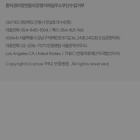
환자권리장전
윤리강령
이메일주소무단수집거부
(36743) 경상북도 안동시 앙실로 11(수상동)
대표전화: 054-840-1004
/
팩스: 054-821-1165
(06164) 서울특별시 강남구 테헤란로 87길 36, 24층 2412호(도심공항타워)
대표전화: 02-2016-7071 (안동병원 서울권역사무소)
Los Angeles CA, United States
/
TNEC (안동의료재단 미국법인지사)
Copyright(c) since 1982 안동병원.
All rights reserved.