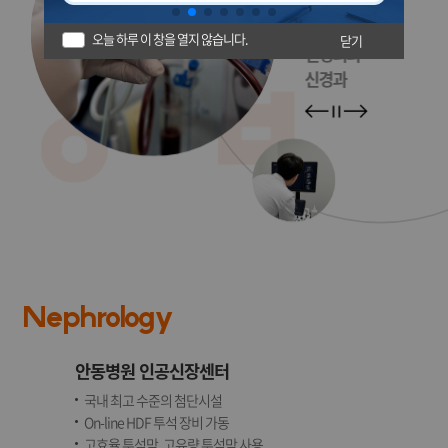
신장 내과
정형외과
오늘 하루 이 창을 열지 않습니다.
닫기
신경외과
신경과
Nephrology
안동병원 인공신장센터
국내 최고 수준의 첨단시설
On-line HDF 투석 장비 가동
고효율 투석막, 고유량 투석막 사용