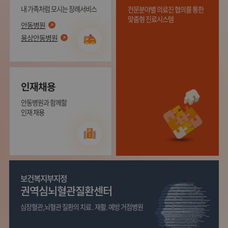
내 가족처럼 모시는 장례서비스
전문분야별 의료진 협의를 통한
맞춤형 진료시스템
안동병원
용상안동병원
인재채용
안동병원과 함께할
인재 채용
보건복지부지정
권역심뇌혈관질환센터
심장혈관,뇌혈관 질환의 치료 . 재활. 예방 거점병원