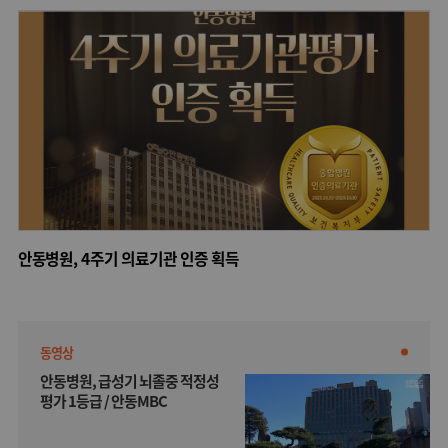
안동병원, 4주기 의료기관 인증 획득
동영상
안동병원, 급성기 뇌졸중 적정성
평가 1등급 / 안동MBC