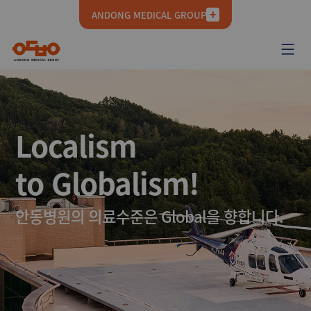
카피라이트로 가기
본문으로 가기
주메뉴로 가기
ANDONG MEDICAL GROUP
Localism
to Globalism!
안동병원의 의료수준은 Global을 향합니다.