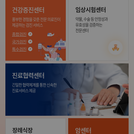
건강증진센터
임상시험센터
약물, 수술 등 안정성과
풍부한 경험을 갖춘
전문 의료진이
유효성을 검증하는
제공하는
검진 서비스
전문센터
종합검진
국가검진
특수검진
진료협력센터
긴밀한 협력체계를 통한 신속한
진료서비스 제공
암센터
장례식장