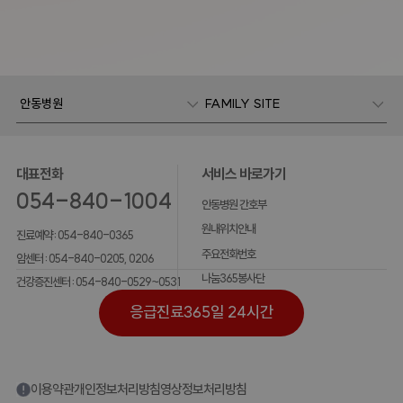
안동병원
FAMILY SITE
대표전화
서비스 바로가기
054-840-1004
안동병원 간호부
원내위치안내
진료예약 :
054-840-0365
주요전화번호
암센터 :
054-840-0205, 0206
나눔365봉사단
건강증진센터 :
054-840-0529~0531
응급진료
365일 24시간
이용약관
개인정보처리방침
영상정보처리방침