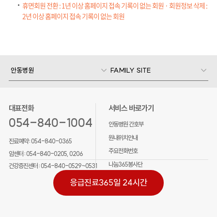
휴면회원 전환 : 1년 이상 홈페이지 접속 기록이 없는 회원 · 회원정보 삭제 :
2년 이상 홈페이지 접속 기록이 없는 회원
안동병원
FAMILY SITE
대표전화
서비스 바로가기
054-840-1004
안동병원 간호부
원내위치안내
진료예약 :
054-840-0365
주요전화번호
암센터 :
054-840-0205, 0206
나눔365봉사단
건강증진센터 :
054-840-0529~0531
응급진료
365일 24시간