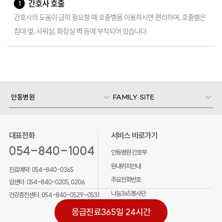
간호사 호출
1
간호사의 도움이 급히 필요할 때 호출벨을 이용하시면 편리하며, 호출벨은
침대 옆, 샤워실, 화장실 벽 등에 부착되어 있습니다.
안동병원
FAMILY SITE
대표전화
서비스 바로가기
054-840-1004
안동병원 간호부
원내위치안내
진료예약 :
054-840-0365
주요전화번호
암센터 :
054-840-0205, 0206
나눔365봉사단
건강증진센터 :
054-840-0529~0531
응급진료
365일 24시간