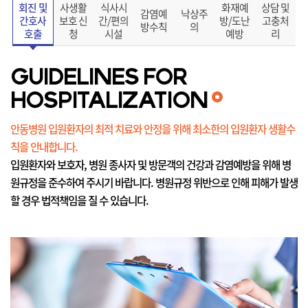
회진 및
사생활
식사시
화재예
상담 및
감염예
낙상주
간호사
보호 신
간/편의
방/도난
고충처
방수칙
의
호출
청
시설
예방
리
GUIDELINES FOR
HOSPITALIZATION
안동병원 입원환자의 최적 치료와 안정을 위해 최소한의 입원환자 생활수
칙을 안내합니다.
입원환자와 보호자, 병원 종사자 및 방문객의 건강과 감염예방을 위해 병
원규정을 준수하여 주시기 바랍니다.
병원규정 위반으로 인해 피해가 발생
할 경우 법적책임을 질 수 있습니다.