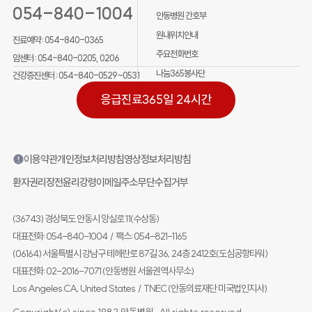
054-840-1004
안동병원 간호부
원내위치안내
진료예약 :
054-840-0365
주요전화번호
암센터 :
054-840-0205, 0206
나눔365봉사단
건강증진센터 :
054-840-0529~0531
응급진료
365일 24시간
이용약관
개인정보처리방침
영상정보처리방침
환자권리장전
윤리강령
이메일주소무단수집거부
(36743) 경상북도 안동시 앙실로 11(수상동)
대표전화: 054-840-1004
/
팩스: 054-821-1165
(06164) 서울특별시 강남구 테헤란로 87길 36, 24층 2412호(도심공항타워)
대표전화: 02-2016-7071 (안동병원 서울권역사무소)
Los Angeles CA, United States
/
TNEC (안동의료재단 미국법인지사)