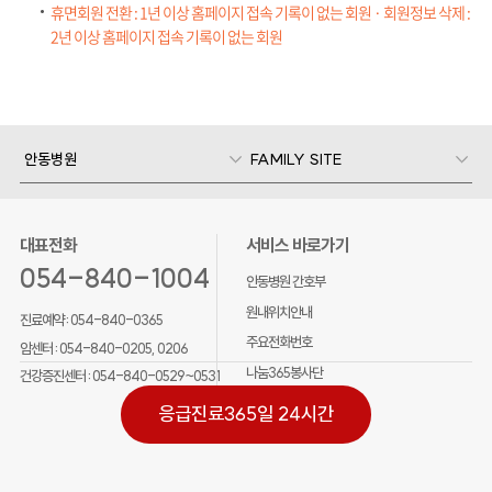
휴면회원 전환 : 1년 이상 홈페이지 접속 기록이 없는 회원 · 회원정보 삭제 :
2년 이상 홈페이지 접속 기록이 없는 회원
안동병원
FAMILY SITE
대표전화
서비스 바로가기
054-840-1004
안동병원 간호부
원내위치안내
진료예약 :
054-840-0365
주요전화번호
암센터 :
054-840-0205, 0206
나눔365봉사단
건강증진센터 :
054-840-0529~0531
응급진료
365일 24시간